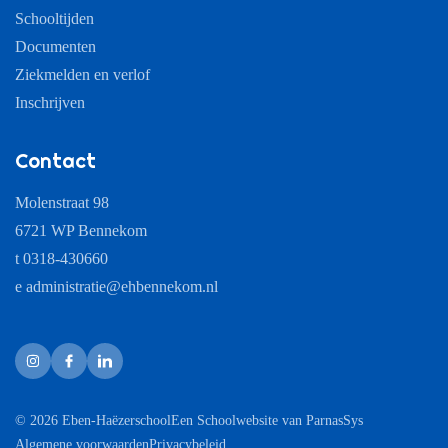
Schooltijden
Documenten
Ziekmelden en verlof
Inschrijven
Contact
Molenstraat 98
6721 WP Bennekom
t 0318-430660
e
administratie@ehbennekom.nl
© 2026 Eben-Haëzerschool
Een
Schoolwebsite
van ParnasSys
Algemene voorwaarden
Privacybeleid