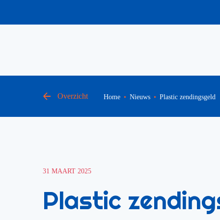
Overzicht
Home
Nieuws
Plastic zendingsgeld
31 MAART 2025
Plastic zending