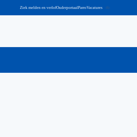
Ziek melden en verlof
Ouderportaal
Parro
Vacatures
1